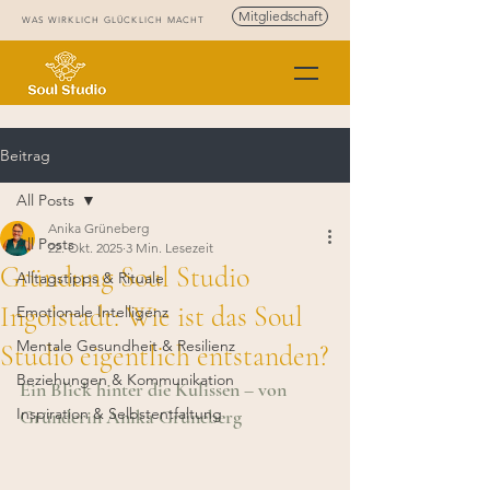
Mitgliedschaft
WAS WIRKLICH GLÜCKLICH MACHT
Beitrag
All Posts
Anika Grüneberg
All Posts
22. Okt. 2025
3 Min. Lesezeit
Gründung Soul Studio
Alltagstipps & Rituale
Ingolstadt: Wie ist das Soul
Emotionale Intelligenz
Mentale Gesundheit & Resilienz
Studio eigentlich entstanden?
Beziehungen & Kommunikation
Ein Blick hinter die Kulissen – von 
Inspiration & Selbstentfaltung
Gründerin Anika Grüneberg