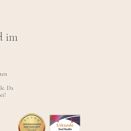
d im
ten
le. Da
ei!