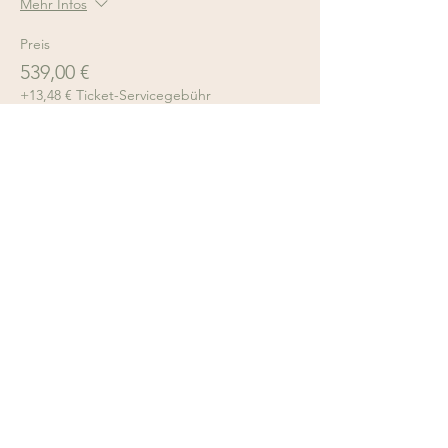
Mehr Infos
Preis
539,00 €
+13,48 € Ticket-Servicegebühr
Werde jetzt Mitglied im
Soul Studio!
Bei uns gibt es verschiedene
Möglichkeiten einer
Mitgliedschaft und diverse
Kartenmodelle. Da ist sicher auch die
passende für dich dabei!